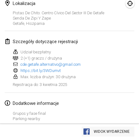
25 sty 2025
|
Francja
Lokalizacja
Pistas De Chito. Centro Cívico Del Sector III De Getafe
luty 2025
Senda De Zipi Y Zape
Getafe
,
Hiszpania
US Mölkky Winter
7 lut 2025
|
Stany Zjednoczone
Szczegóły dotyczące rejestracji
Udział bezpłatny
Open des vendanges tardives
2 (+1) graczs / drużyna
8 lut 2025
|
Francja
cde.getafe.alternativo@gmail.com
https://bit.ly/3WDumvt
Indoor de la CASAS
Max. liczba drużyn: 30 drużyna
15 lut 2025
|
Francja
3 kwietnia 2025
Rejestracja do
:
SM HalliMölkky - Finnish Championship
Dodatkowe informacje
15 lut 2025
|
Finlandia
Grupos y fase final
Parking nearby
Warm-up EM Indoor
Lista widoku
28 lut 2025
|
Czechy
WIDOK WYDARZENIE
Wyświetlanie
241
turniejów
Kuratorowany przez
Mölkk Your World