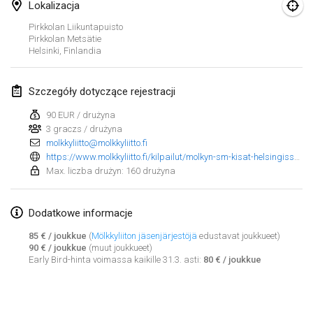
25 sty 2025
|
Francja
Lokalizacja
Pirkkolan Liikuntapuisto
Pirkkolan Metsätie
luty 2025
Helsinki
,
Finlandia
US Mölkky Winter
7 lut 2025
|
Stany Zjednoczone
Szczegóły dotyczące rejestracji
90 EUR / drużyna
Open des vendanges tardives
3 graczs / drużyna
8 lut 2025
|
Francja
molkkyliitto@molkkyliitto.fi
https://www.molkkyliitto.fi/kilpailut/molkyn-sm-kisat-helsingissa-2-3-8-2025/#trippeli
Indoor de la CASAS
Max. liczba drużyn: 160 drużyna
15 lut 2025
|
Francja
Dodatkowe informacje
SM HalliMölkky - Finnish Championship
85 € / joukkue
(
Mölkkyliiton jäsenjärjestöjä
edustavat joukkueet)
15 lut 2025
|
Finlandia
90 € / joukkue
(muut joukkueet)
Early Bird-hinta voimassa kaikille 31.3. asti:
80 € / joukkue
Warm-up EM Indoor
Lista widoku
28 lut 2025
|
Czechy
Wyświetlanie
241
turniejów
Kuratorowany przez
Mölkk Your World