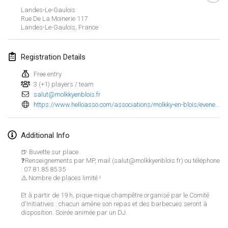
Jan 25, 2025
|
France
Landes-Le-Gaulois
Rue De La Moinerie
117
Landes-Le-Gaulois
,
France
February 2025
US Mölkky Winter
Registration Details
Feb 7, 2025
|
United States
Free entry
3 (+1) players / team
Open des vendanges tardives
salut@molkkyenblois.fr
Feb 8, 2025
|
France
https://www.helloasso.com/associations/molkky-en-blois/evenements/tournoi-de-la-fete-du-village-de-landes-le-gaulois
Indoor de la CASAS
Additional Info
Feb 15, 2025
|
France
🍺 Buvette sur place
❓Renseignements par MP, mail (salut@molkkyenblois.fr) ou téléphone
SM HalliMölkky - Finnish Championship
: 07.81.85.85.35
Feb 15, 2025
|
Finland
⚠️ Nombre de places limité !
Et à partir de 19 h, pique-nique champêtre organisé par le Comité
Warm-up EM Indoor
View list
d'Initiatives : chacun amène son repas et des barbecues seront à
Feb 28, 2025
|
Czech Republic
disposition. Soirée animée par un DJ.
Showing
241
tournaments
Curated by
Mölkk Your World