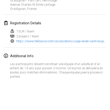
Gradignan - Parc De L'Hermitage
Jan 25, 2025
|
France
Avenue Charles Et Émile Lestage
Gradignan
,
France
February 2025
Registration Details
US Mölkky Winter
Feb 7, 2025
|
United States
7 EUR / team
2 players / team
https://www.helloasso.com/associations/usep-ecole-saint-exupery-gradignan/evenements/tournoi-de-molkky-dimanche-18-mai-2025
Open des vendanges tardives
Feb 8, 2025
|
France
Additional Info
Indoor de la CASAS
Les participants doivent constituer une équipe d'un adulte et d'un
Feb 15, 2025
|
France
enfant de -15 ans pour pouvoir s'inscrire. Ce tournoi se déroulera en
poules puis matches éliminatoires. Chaque équipe jouera plusieurs
parties.
SM HalliMölkky - Finnish Championship
Feb 15, 2025
|
Finland
Warm-up EM Indoor
View list
Feb 28, 2025
|
Czech Republic
Showing
241
tournaments
Curated by
Mölkk Your World