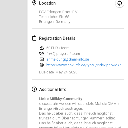
Jan 25, 2025
|
France
Location
FSV Erlangen-Bruck E.V.
February 2025
Tennenloher Str. 68
Erlangen
,
Germany
US Mölkky Winter
Feb 7, 2025
|
United States
Registration Details
60 EUR / team
Open des vendanges tardives
4 (+2) players / team
Feb 8, 2025
|
France
anmeldung@dmm-info.de
https://www.npv-info.de/typo3/index.php?id=registration
Indoor de la CASAS
May 24, 2025
Due date
:
Feb 15, 2025
|
France
Additional Info
SM HalliMölkky - Finnish Championship
Feb 15, 2025
|
Finland
Liebe Mölkky-Community,
dieses Jahr werden wir das letzte Mal die DMM in
Erlangen-Bruck austragen.
Warm-up EM Indoor
Das heißt aber auch, dass Ihr euch möglichst
Feb 28, 2025
|
Czech Republic
frühzeitig um Übernachtungen kümmern solltet.
Das heißt aber auch, dass Ihr euch möglichst
unserem tollen Hartplatz ein Kunstrasenplatz wird.