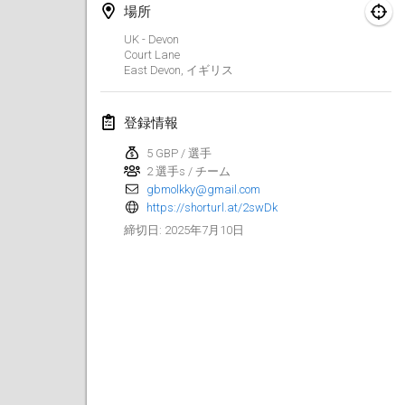
2025年1月25日
|
フランス
場所
UK - Devon
2025年2月
Court Lane
East Devon
,
イギリス
US Mölkky Winter
2025年2月7日
|
アメリカ合衆国
登録情報
5 GBP / 選手
Open des vendanges tardives
2 選手s / チーム
2025年2月8日
|
フランス
gbmolkky@gmail.com
https://shorturl.at/2swDk
Indoor de la CASAS
2025年7月10日
締切日
:
2025年2月15日
|
フランス
SM HalliMölkky - Finnish Championship
2025年2月15日
|
フィンランド
Warm-up EM Indoor
2025年2月28日
|
チェコ