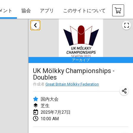
メント
協会
アプリ
このサイトについて
2025年1月
Tournoi Mixte ASPTTOM
2025年1月18日
|
フランス
アーカイブ
Indoor Polish Open 2025 - Singles
UK Mölkky Championships -
2025年1月18日
|
ポーランド
Doubles
Tournoi de St Max
作成者
Great Britain Mölkky Federation
2025年1月19日
|
フランス
国内大会
Indoor Polish Open 2025 - Doubles
芝生
2025年7月27日
2025年1月19日
|
ポーランド
10:00 AM
Tournoi de Mölkky - Lesfous Dubâtonvaigeois