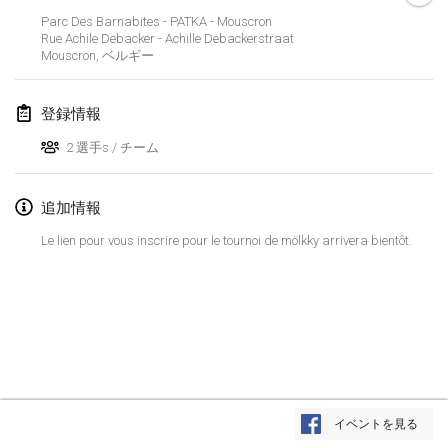
2025年1月25日
|
フランス
Parc Des Barnabites - PATKA - Mouscron
Rue Achile Debacker - Achille Debackerstraat
Mouscron
,
ベルギー
2025年2月
US Mölkky Winter
登録情報
2025年2月7日
|
アメリカ合衆国
2 選手s / チーム
Open des vendanges tardives
2025年2月8日
|
フランス
追加情報
Le lien pour vous inscrire pour le tournoi de mölkky arrivera bientôt.
Indoor de la CASAS
2025年2月15日
|
フランス
SM HalliMölkky - Finnish Championship
2025年2月15日
|
フィンランド
Warm-up EM Indoor
リストを表示
2025年2月28日
|
チェコ
イベントを見る
表示中
241
トーナメント
監修:
Mölkk Your World