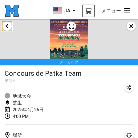
JA
メニュー
2025年1月
Tournoi Mixte ASPTTOM
2025年1月18日
|
フランス
アーカイブ
Indoor Polish Open 2025 - Singles
Concours de Patka Team
2025年1月18日
|
ポーランド
第
2
回
Tournoi de St Max
2025年1月19日
|
フランス
地域大会
芝生
Indoor Polish Open 2025 - Doubles
2025年4月26日
4:00 PM
2025年1月19日
|
ポーランド
Tournoi de Mölkky - Lesfous Dubâtonvaigeois
場所