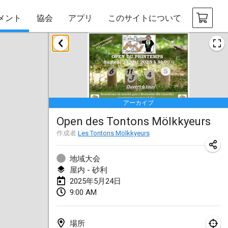
メント
協会
アプリ
このサイトについて
2025年1月
Tournoi Mixte ASPTTOM
2025年1月18日
|
フランス
アーカイブ
Indoor Polish Open 2025 - Singles
Open des Tontons Mölkkyeurs
2025年1月18日
|
ポーランド
作成者
Les Tontons Mölkkyeurs
Tournoi de St Max
2025年1月19日
|
フランス
地域大会
屋内 - 砂利
Indoor Polish Open 2025 - Doubles
2025年5月24日
9:00 AM
2025年1月19日
|
ポーランド
Tournoi de Mölkky - Lesfous Dubâtonvaigeois
場所