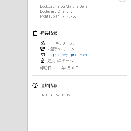
2025年1月25日
|
フランス
Boulodrome Du Marché Gare
Boulevard Chantilly
Montauban
,
フランス
2025年2月
US Mölkky Winter
登録情報
2025年2月7日
|
アメリカ合衆国
10 EUR / チーム
2 選手s / チーム
Open des vendanges tardives
gegeesteve@gmail.com
2025年2月8日
|
フランス
定員: 60 チーム
2025年5月15日
締切日
:
Indoor de la CASAS
2025年2月15日
|
フランス
追加情報
SM HalliMölkky - Finnish Championship
Tel: 06 66 94 15 12
2025年2月15日
|
フィンランド
Warm-up EM Indoor
2025年2月28日
|
チェコ