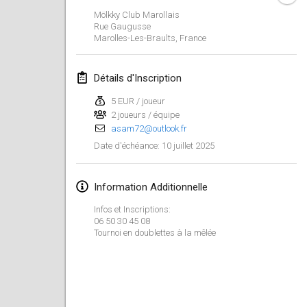
25 janv. 2025
|
France
Mölkky Club Marollais
Rue Gaugusse
Marolles-Les-Braults
,
France
février 2025
US Mölkky Winter
Détails d'Inscription
7 févr. 2025
|
États-Unis
5 EUR / joueur
2 joueurs / équipe
Open des vendanges tardives
asam72@outlook.fr
8 févr. 2025
|
France
10 juillet 2025
Date d'échéance
:
Indoor de la CASAS
15 févr. 2025
|
France
Information Additionnelle
Infos et Inscriptions:
SM HalliMölkky - Finnish Championship
06 50 30 45 08
Tournoi en doublettes à la mêlée
15 févr. 2025
|
Finlande
Warm-up EM Indoor
28 févr. 2025
|
République tchèque