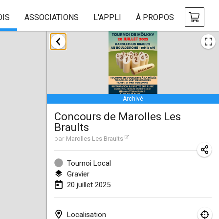
OIS
ASSOCIATIONS
L'APPLI
À PROPOS
janvier 2025
Tournoi Mixte ASPTTOM
18 janv. 2025
|
France
Archivé
Indoor Polish Open 2025 - Singles
Concours de Marolles Les
18 janv. 2025
|
Pologne
Braults
Tournoi de St Max
par
Marolles Les Braults
19 janv. 2025
|
France
Tournoi Local
Indoor Polish Open 2025 - Doubles
Gravier
20 juillet 2025
19 janv. 2025
|
Pologne
Tournoi de Mölkky - Lesfous Dubâtonvaigeois
Localisation