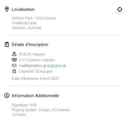
25 janv. 2025
|
France
Localisation
février 2025
Schloss Park - Chris Corner
Friedensbrücke
Gainfarn
,
Autriche
US Mölkky Winter
7 févr. 2025
|
États-Unis
Détails d'Inscription
Open des vendanges tardives
25 EUR / équipe
8 févr. 2025
|
France
2 (+1) joueurs / équipe
moelkkynators.graz@gmx.at
Indoor de la CASAS
Capacité: 32 équipes
15 févr. 2025
|
France
6 avril 2025
Date d'échéance
:
SM HalliMölkky - Finnish Championship
Information Additionnelle
15 févr. 2025
|
Finlande
Signature: 9.00
Playing System: Groups, KO Games
Warm-up EM Indoor
Afficher la liste
16 Fields
28 févr. 2025
|
République tchèque
Montrant
241
tournois
Maintenu par
Mölkk Your World