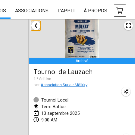
OIS
ASSOCIATIONS
L'APPLI
À PROPOS
janvier 2025
Tournoi Mixte ASPTTOM
18 janv. 2025
|
France
Archivé
Indoor Polish Open 2025 - Singles
Tournoi de Lauzach
18 janv. 2025
|
Pologne
re
1
édition
par
Association Surzur Mölkky
Tournoi de St Max
19 janv. 2025
|
France
Tournoi Local
Terre Battue
Indoor Polish Open 2025 - Doubles
13 septembre 2025
19 janv. 2025
|
Pologne
9:00 AM
Tournoi de Mölkky - Lesfous Dubâtonvaigeois