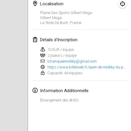
25 janv. 2025
|
France
Localisation
Plaine Des Sports Gilbert Moga
février 2025
Gilbert Moga
La Teste De Buch
,
France
US Mölkky Winter
7 févr. 2025
|
États-Unis
Détails d'Inscription
10 EUR / équipe
Open des vendanges tardives
2 joueurs / équipe
8 févr. 2025
|
France
tchanqueemolkky@gmail.com
https://www.billetweb.fr/open-de-molkky-du-pays-de-buch-2025
Indoor de la CASAS
Capacité: 64 équipes
15 févr. 2025
|
France
Information Additionnelle
SM HalliMölkky - Finnish Championship
15 févr. 2025
|
Finlande
Émargement dès 8H30
Warm-up EM Indoor
28 févr. 2025
|
République tchèque