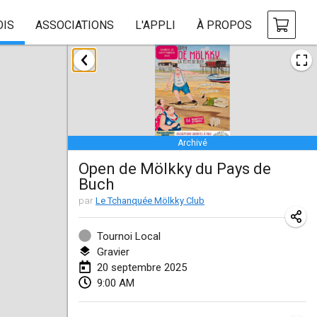
OIS
ASSOCIATIONS
L'APPLI
À PROPOS
janvier 2025
Tournoi Mixte ASPTTOM
18 janv. 2025
|
France
Archivé
Indoor Polish Open 2025 - Singles
Open de Mölkky du Pays de
18 janv. 2025
|
Pologne
Buch
Tournoi de St Max
par
Le Tchanquée Mölkky Club
19 janv. 2025
|
France
Tournoi Local
Indoor Polish Open 2025 - Doubles
Gravier
20 septembre 2025
19 janv. 2025
|
Pologne
9:00 AM
Tournoi de Mölkky - Lesfous Dubâtonvaigeois