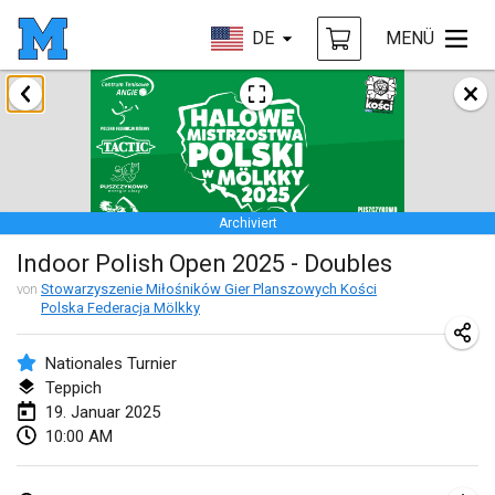
DE
MENÜ
Januar 2025
Tournoi Mixte ASPTTOM
18. Jan. 2025
|
Frankreich
Archiviert
Indoor Polish Open 2025 - Singles
Indoor Polish Open 2025 - Doubles
18. Jan. 2025
|
Polen
von
Stowarzyszenie Miłośników Gier Planszowych Kości
Polska Federacja Mölkky
Tournoi de St Max
19. Jan. 2025
|
Frankreich
Nationales Turnier
Teppich
Indoor Polish Open 2025 - Doubles
19. Januar 2025
19. Jan. 2025
|
Polen
10:00 AM
Tournoi de Mölkky - Lesfous Dubâtonvaigeois