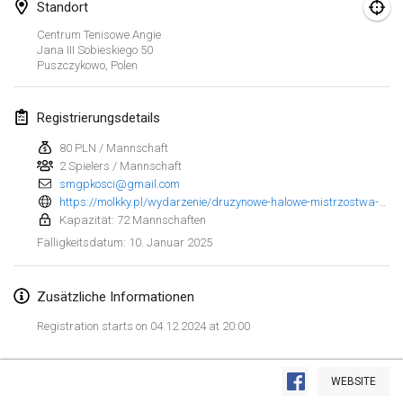
25. Jan. 2025
|
Frankreich
Standort
Centrum Tenisowe Angie
Jana III Sobieskiego
50
Februar 2025
Puszczykowo
,
Polen
US Mölkky Winter
7. Feb. 2025
|
Vereinigte Staaten
Registrierungsdetails
80 PLN / Mannschaft
Open des vendanges tardives
2 Spielers / Mannschaft
8. Feb. 2025
|
Frankreich
smgpkosci@gmail.com
https://molkky.pl/wydarzenie/druzynowe-halowe-mistrzostwa-polski-w-molkky-2025/
Indoor de la CASAS
Kapazität: 72 Mannschaften
15. Feb. 2025
|
Frankreich
10. Januar 2025
Fälligkeitsdatum
:
SM HalliMölkky - Finnish Championship
Zusätzliche Informationen
15. Feb. 2025
|
Finnland
Registration starts on 04.12.2024 at 20:00
Warm-up EM Indoor
Liste anzeigen
28. Feb. 2025
|
Tschechische Republik
WEBSITE
241
Turnieren angezeigt
Kuratiert von
Mölkk Your World