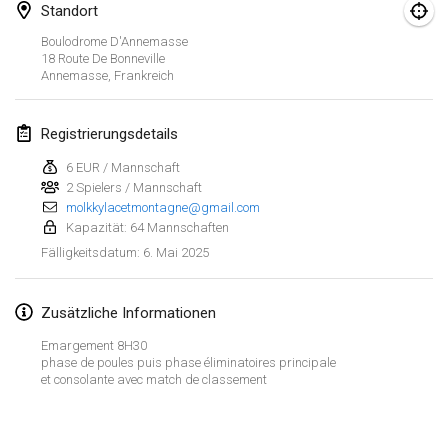
25. Jan. 2025
|
Frankreich
Standort
Boulodrome D'Annemasse
Februar 2025
18 Route De Bonneville
Annemasse
,
Frankreich
US Mölkky Winter
7. Feb. 2025
|
Vereinigte Staaten
Registrierungsdetails
6 EUR / Mannschaft
Open des vendanges tardives
2 Spielers / Mannschaft
8. Feb. 2025
|
Frankreich
molkkylacetmontagne@gmail.com
Kapazität: 64 Mannschaften
Indoor de la CASAS
6. Mai 2025
Fälligkeitsdatum
:
15. Feb. 2025
|
Frankreich
Zusätzliche Informationen
SM HalliMölkky - Finnish Championship
15. Feb. 2025
|
Finnland
Emargement 8H30
phase de poules puis phase éliminatoires principale
et consolante avec match de classement
Warm-up EM Indoor
Liste anzeigen
28. Feb. 2025
|
Tschechische Republik
241
Turnieren angezeigt
Kuratiert von
Mölkk Your World