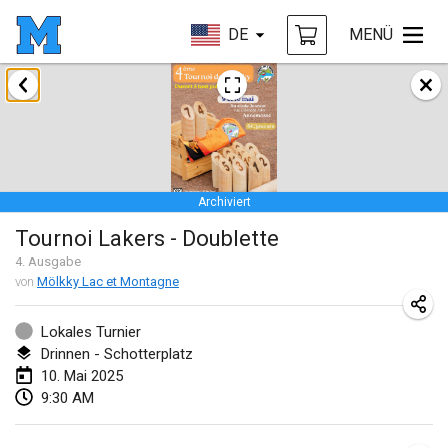
DE
MENÜ
Januar 2025
Tournoi Mixte ASPTTOM
18. Jan. 2025
|
Frankreich
Archiviert
Indoor Polish Open 2025 - Singles
Tournoi Lakers - Doublette
18. Jan. 2025
|
Polen
4
. Ausgabe
von
Mölkky Lac et Montagne
Tournoi de St Max
19. Jan. 2025
|
Frankreich
Lokales Turnier
Drinnen - Schotterplatz
Indoor Polish Open 2025 - Doubles
10. Mai 2025
19. Jan. 2025
|
Polen
9:30 AM
Tournoi de Mölkky - Lesfous Dubâtonvaigeois