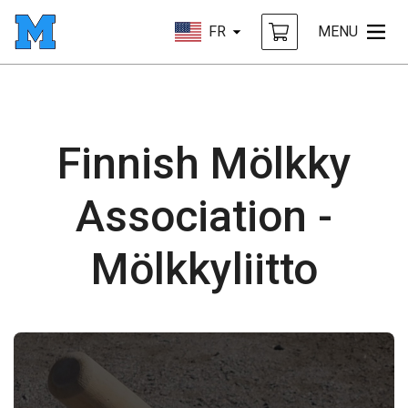
FR
MENU
Finnish Mölkky
Association -
Mölkkyliitto