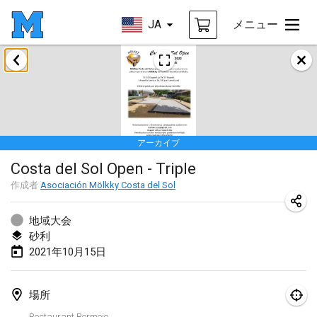
JA
メニュー
2021年2月
SM HalliMölkky - Finnish Championship
2021年2月13日
|
フィンランド
アーカイブ
Tournoi d'adresse "couvre feu"
Costa del Sol Open - Triple
2021年2月19日
|
フランス
作成者
Asociación Mölkky Costa del Sol
Australian Finska Championship
2021年2月20日
|
オーストラリア
地域大会
砂利
2021年10月15日
2021年3月
中止
Grand Prix de la Sarthe
場所
2021年3月6日
|
フランス
Restaurant Bermejo