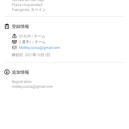
Plaza Hispanidad
中止
Open de Boulay Triplette
Fuengirola
,
スペイン
2021年3月20日
|
フランス
登録情報
2021年4月
30 EUR / チーム
3 選手s / チーム
Tournoi du printemps confiné
Molkky.costa@gmail.com
2021年4月9日
|
フランス
2021年10月1日
締切日
:
中止
Indoor de la CASAS
2021年4月10日
|
フランス
追加情報
Registration
Halové MČR Trojnásobný - Czech Indoor Triple
molkky.costa@gmail.com
2021年4月10日
|
チェコ
中止
Doublette du Molkkamis
2021年4月24日
|
ベルギー
リストを表示
中止
表示中
150
トーナメント
Individuel du Molkkamis
監修:
Mölkk Your World