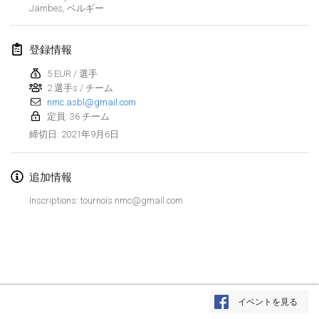
Jambes
,
ベルギー
中止
Open de Boulay Triplette
2021年3月20日
|
フランス
登録情報
5 EUR / 選手
2021年4月
2 選手s / チーム
nmc.asbl@gmail.com
Tournoi du printemps confiné
定員: 36 チーム
2021年4月9日
|
フランス
2021年9月6日
締切日
:
中止
Indoor de la CASAS
追加情報
2021年4月10日
|
フランス
Inscriptions: tournois.nmc@gmail.com
Halové MČR Trojnásobný - Czech Indoor Triple
2021年4月10日
|
チェコ
中止
Doublette du Molkkamis
2021年4月24日
|
ベルギー
リストを表示
イベントを見る
中止
表示中
150
トーナメント
Individuel du Molkkamis
監修:
Mölkk Your World