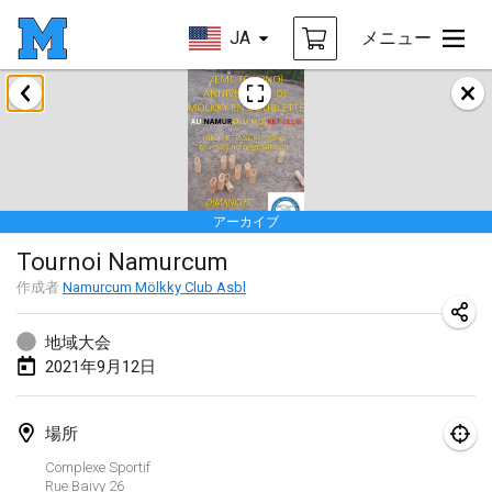
JA
メニュー
2021年2月
SM HalliMölkky - Finnish Championship
2021年2月13日
|
フィンランド
アーカイブ
Tournoi d'adresse "couvre feu"
Tournoi Namurcum
2021年2月19日
|
フランス
作成者
Namurcum Mölkky Club Asbl
Australian Finska Championship
2021年2月20日
|
オーストラリア
地域大会
2021年9月12日
2021年3月
中止
場所
Grand Prix de la Sarthe
Complexe Sportif
2021年3月6日
|
フランス
Rue Baivy
26