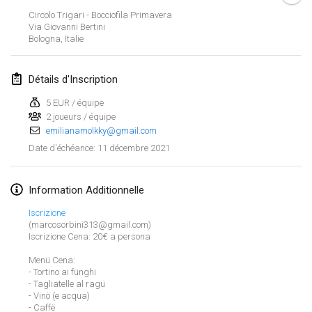
ANNULÉ
Circolo Trigari - Bocciofila Primavera
Open de Boulay Triplette
Via Giovanni Bertini
20 mars 2021
|
France
Bologna
,
Italie
avril 2021
Détails d'Inscription
5 EUR / équipe
Tournoi du printemps confiné
2 joueurs / équipe
9 avr. 2021
|
France
emilianamolkky@gmail.com
ANNULÉ
11 décembre 2021
Date d'échéance
:
Indoor de la CASAS
10 avr. 2021
|
France
Information Additionnelle
Halové MČR Trojnásobný - Czech Indoor Triple
Iscrizione
10 avr. 2021
|
République tchèque
(marcosorbini313@gmail.com)
Iscrizione Cena: 20€ a persona
ANNULÉ
Doublette du Molkkamis
Menü Cena:
- Tortino ai fünghi
24 avr. 2021
|
Belgique
Afficher la liste
- Tagliatelle al ragü
- Vinö (e acqua)
ANNULÉ
Montrant
150
tournois
Individuel du Molkkamis
- Caffë
Maintenu par
Mölkk Your World