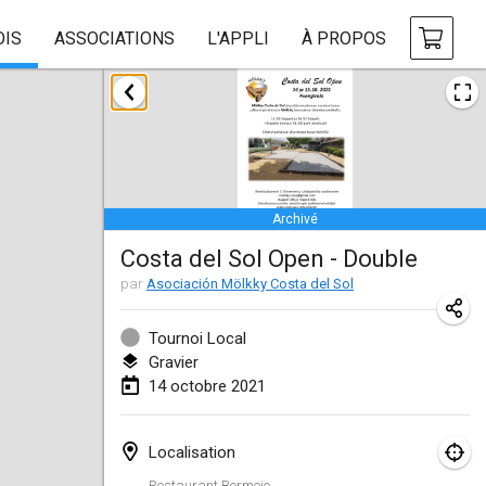
OIS
ASSOCIATIONS
L'APPLI
À PROPOS
février 2021
SM HalliMölkky - Finnish Championship
13 févr. 2021
|
Finlande
Archivé
Tournoi d'adresse "couvre feu"
Costa del Sol Open - Double
19 févr. 2021
|
France
par
Asociación Mölkky Costa del Sol
Australian Finska Championship
20 févr. 2021
|
Australie
Tournoi Local
Gravier
14 octobre 2021
mars 2021
ANNULÉ
Grand Prix de la Sarthe
Localisation
6 mars 2021
|
France
Restaurant Bermejo