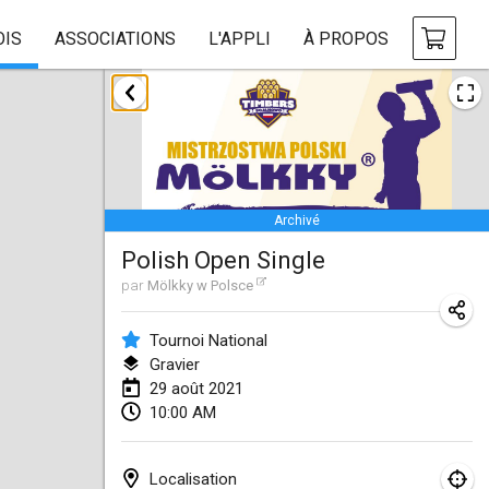
OIS
ASSOCIATIONS
L'APPLI
À PROPOS
février 2021
SM HalliMölkky - Finnish Championship
13 févr. 2021
|
Finlande
Archivé
Tournoi d'adresse "couvre feu"
Polish Open Single
19 févr. 2021
|
France
par
Mölkky w Polsce
Australian Finska Championship
20 févr. 2021
|
Australie
Tournoi National
Gravier
29 août 2021
mars 2021
10:00 AM
ANNULÉ
Grand Prix de la Sarthe
6 mars 2021
|
France
Localisation