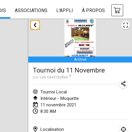
OIS
ASSOCIATIONS
L'APPLI
À PROPOS
février 2021
SM HalliMölkky - Finnish Championship
13 févr. 2021
|
Finlande
Archivé
Tournoi d'adresse "couvre feu"
Tournoi du 11 Novembre
19 févr. 2021
|
France
par
Les Cass'Quilles
Australian Finska Championship
20 févr. 2021
|
Australie
Tournoi Local
Intérieur - Moquette
11 novembre 2021
mars 2021
8:30 AM
ANNULÉ
Grand Prix de la Sarthe
6 mars 2021
|
France
Localisation