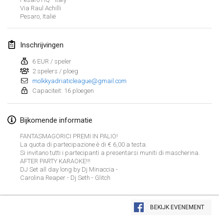
Via Raul Achilli
GEANNULEERD
Open de Boulay Triplette
Pesaro
,
Italië
20 mrt. 2021
|
Frankrijk
Inschrijvingen
april 2021
6 EUR / speler
2 spelers / ploeg
Tournoi du printemps confiné
molkkyadriaticleague@gmail.com
9 apr. 2021
|
Frankrijk
Capaciteit: 16 ploegen
GEANNULEERD
Indoor de la CASAS
Bijkomende informatie
10 apr. 2021
|
Frankrijk
FANTASMAGORICI PREMI IN PALIO!
La quota di partecipazione è di € 6,00 a testa.
Halové MČR Trojnásobný - Czech Indoor Triple
Si invitano tutti i partecipanti a presentarsi muniti di mascherina.
10 apr. 2021
|
Tsjechië
AFTER PARTY KARAOKE!!!
DJ Set all day long by Dj Minaccia -
GEANNULEERD
Carolina Reaper - Dj Seth - Glitch
Doublette du Molkkamis
24 apr. 2021
|
België
Weergave lijst
BEKIJK EVENEMENT
GEANNULEERD
150
tornooien weergegeven
Individuel du Molkkamis
Samengesteld door
Mölkk Your World