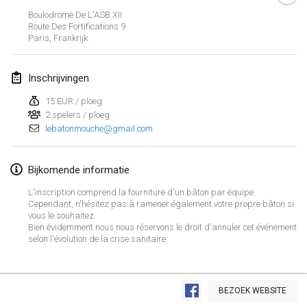
GEANNULEERD
Boulodrome De L'ASB XII
Open de Boulay Triplette
Route Des Fortifications
9
20 mrt. 2021
|
Frankrijk
Paris
,
Frankrijk
april 2021
Inschrijvingen
15 EUR / ploeg
Tournoi du printemps confiné
2 spelers / ploeg
9 apr. 2021
|
Frankrijk
lebatonmouche@gmail.com
GEANNULEERD
Indoor de la CASAS
Bijkomende informatie
10 apr. 2021
|
Frankrijk
L'inscription comprend la fourniture d'un bâton par équipe.
Halové MČR Trojnásobný - Czech Indoor Triple
Cependant, n'hésitez pas à ramener également votre propre bâton si
vous le souhaitez.
10 apr. 2021
|
Tsjechië
Bien évidemment nous nous réservons le droit d'annuler cet événement
selon l'évolution de la crise sanitaire.
GEANNULEERD
Doublette du Molkkamis
24 apr. 2021
|
België
Weergave lijst
BEZOEK WEBSITE
GEANNULEERD
150
tornooien weergegeven
Individuel du Molkkamis
Samengesteld door
Mölkk Your World