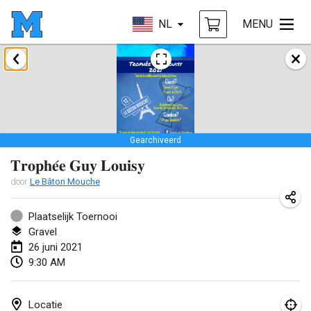
NL
MENU
februari 2021
SM HalliMölkky - Finnish Championship
13 feb. 2021
|
Finland
Gearchiveerd
Tournoi d'adresse "couvre feu"
𝐓𝐫𝐨𝐩𝐡𝐞́𝐞 𝐆𝐮𝐲 𝐋𝐨𝐮𝐢𝐬𝐲
19 feb. 2021
|
Frankrijk
door
Le Bâton Mouche
Australian Finska Championship
20 feb. 2021
|
Australië
Plaatselijk Toernooi
Gravel
26 juni 2021
maart 2021
9:30 AM
GEANNULEERD
Grand Prix de la Sarthe
6 mrt. 2021
|
Frankrijk
Locatie