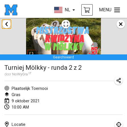
NL
MENU
februari 2021
SM HalliMölkky - Finnish Championship
13 feb. 2021
|
Finland
Gearchiveerd
Tournoi d'adresse "couvre feu"
Turniej Mölkky - runda 2 z 2
19 feb. 2021
|
Frankrijk
door
NoWyGra
Australian Finska Championship
20 feb. 2021
|
Australië
Plaatselijk Toernooi
Gras
9 oktober 2021
maart 2021
10:00 AM
GEANNULEERD
Grand Prix de la Sarthe
6 mrt. 2021
|
Frankrijk
Locatie