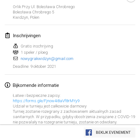
GEANNULEERD
Orlik Przy Ul. Bolesława Chrobrego
Open de Boulay Triplette
Bolesława Chrobrego
5
20 mrt. 2021
|
Frankrijk
Kwidzyn
,
Polen
april 2021
Inschrijvingen
Gratis inschrijving
Tournoi du printemps confiné
1 speler / ploeg
9 apr. 2021
|
Frankrijk
nowygrakwidzyn@gmail.com
GEANNULEERD
9 oktober 2021
Deadline
:
Indoor de la CASAS
10 apr. 2021
|
Frankrijk
Bijkomende informatie
Halové MČR Trojnásobný - Czech Indoor Triple
Łatwe i bezpieczne zapisy:
10 apr. 2021
|
Tsjechië
https://forms.gle/Fjnow4i8aVf8rMYy9
Udział w turnieju jest całkowicie darmowy
GEANNULEERD
Turniej zostanie rozegrany z zachowaniem aktualnych zasad
Doublette du Molkkamis
sanitarnych. W przypadku, gdyby obostrzenia związane z COVID-19
nie pozwalały na rozegranie turnieju, zostanie on odwołany.
24 apr. 2021
|
België
Weergave lijst
BEKIJK EVENEMENT
GEANNULEERD
150
tornooien weergegeven
Individuel du Molkkamis
Samengesteld door
Mölkk Your World