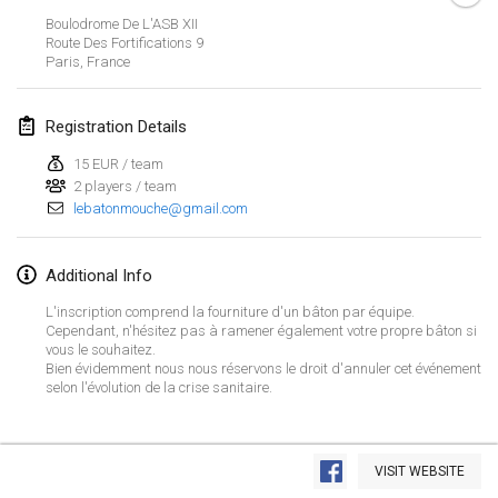
CANCELLED
Boulodrome De L'ASB XII
Open de Boulay Triplette
Route Des Fortifications
9
Mar 20, 2021
|
France
Paris
,
France
April 2021
Registration Details
15 EUR / team
Tournoi du printemps confiné
2 players / team
Apr 9, 2021
|
France
lebatonmouche@gmail.com
CANCELLED
Indoor de la CASAS
Additional Info
Apr 10, 2021
|
France
L'inscription comprend la fourniture d'un bâton par équipe.
Halové MČR Trojnásobný - Czech Indoor Triple
Cependant, n'hésitez pas à ramener également votre propre bâton si
vous le souhaitez.
Apr 10, 2021
|
Czech Republic
Bien évidemment nous nous réservons le droit d'annuler cet événement
selon l'évolution de la crise sanitaire.
CANCELLED
Doublette du Molkkamis
Apr 24, 2021
|
Belgium
View list
VISIT WEBSITE
CANCELLED
Showing
150
tournaments
Individuel du Molkkamis
Curated by
Mölkk Your World