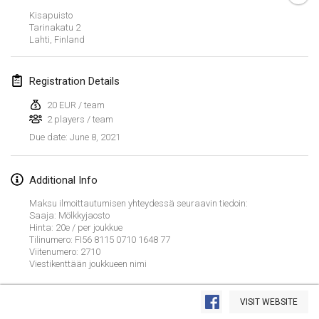
CANCELLED
Kisapuisto
Open de Boulay Triplette
Tarinakatu
2
Mar 20, 2021
|
France
Lahti
,
Finland
April 2021
Registration Details
20 EUR / team
Tournoi du printemps confiné
2 players / team
Apr 9, 2021
|
France
June 8, 2021
Due date
:
CANCELLED
Indoor de la CASAS
Apr 10, 2021
|
France
Additional Info
Maksu ilmoittautumisen yhteydessä seuraavin tiedoin:
Halové MČR Trojnásobný - Czech Indoor Triple
Saaja: Mölkkyjaosto
Hinta: 20e / per joukkue
Apr 10, 2021
|
Czech Republic
Tilinumero: FI56 8115 0710 1648 77
Viitenumero: 2710
CANCELLED
Doublette du Molkkamis
Viestikenttään joukkueen nimi
Apr 24, 2021
|
Belgium
View list
VISIT WEBSITE
CANCELLED
Showing
150
tournaments
Individuel du Molkkamis
Curated by
Mölkk Your World