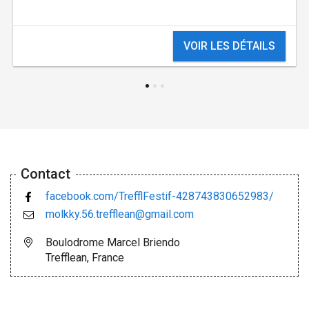
VOIR LES DÉTAILS
Contact
facebook.com/TrefflFestif-428743830652983/
molkky.56.trefflean@gmail.com
Boulodrome Marcel Briendo
Trefflean, France