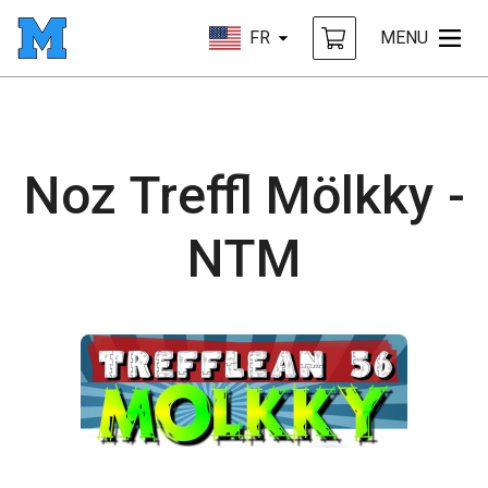
FR
MENU
Noz Treffl Mölkky -
NTM