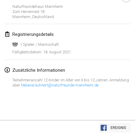
ABGESAGT
Naturfreundehaus Mannheim
Open de Boulay Triplette
Zum Herrenried
18
20. März 2021
|
Frankreich
Mannheim
,
Deutschland
April 2021
Registrierungsdetails
1 Spieler / Mannschaft
Tournoi du printemps confiné
18. August 2021
Fälligkeitsdatum
:
9. Apr. 2021
|
Frankreich
ABGESAGT
Indoor de la CASAS
Zusätzliche Informationen
10. Apr. 2021
|
Frankreich
Teilnehmeranzahl 12 Kinder im Alter von 6 bis 12 Jahren. Anmeldung
über
Melanie.kuhnert@naturfreunde-mannheim.de
Halové MČR Trojnásobný - Czech Indoor Triple
10. Apr. 2021
|
Tschechische Republik
ABGESAGT
Doublette du Molkkamis
24. Apr. 2021
|
Belgien
Liste anzeigen
EREIGNIS
ABGESAGT
150
Turnieren angezeigt
Individuel du Molkkamis
Kuratiert von
Mölkk Your World