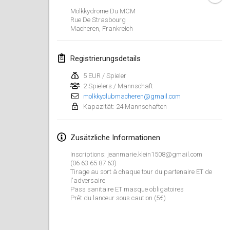
ABGESAGT
Mölkkydrome Du MCM
Open de Boulay Triplette
Rue De Strasbourg
20. März 2021
|
Frankreich
Macheren
,
Frankreich
April 2021
Registrierungsdetails
5 EUR / Spieler
Tournoi du printemps confiné
2 Spielers / Mannschaft
9. Apr. 2021
|
Frankreich
molkkyclubmacheren@gmail.com
Kapazität: 24 Mannschaften
ABGESAGT
Indoor de la CASAS
10. Apr. 2021
|
Frankreich
Zusätzliche Informationen
Halové MČR Trojnásobný - Czech Indoor Triple
Inscriptions: jeanmarie.klein1508@gmail.com
(06 63 65 87 63)
10. Apr. 2021
|
Tschechische Republik
Tirage au sort à chaque tour du partenaire ET de
l'adversaire
ABGESAGT
Doublette du Molkkamis
Pass sanitaire ET masque obligatoires
Prêt du lanceur sous caution (5€)
24. Apr. 2021
|
Belgien
ABGESAGT
Individuel du Molkkamis