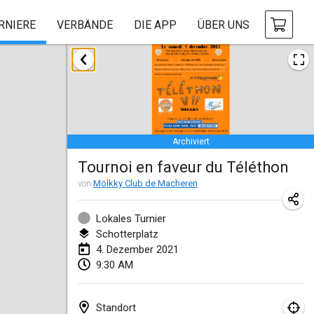
RNIERE
VERBÄNDE
DIE APP
ÜBER UNS
Februar 2021
SM HalliMölkky - Finnish Championship
13. Feb. 2021
|
Finnland
Archiviert
Tournoi d'adresse "couvre feu"
Tournoi en faveur du Téléthon
19. Feb. 2021
|
Frankreich
von
Mölkky Club de Macheren
Australian Finska Championship
20. Feb. 2021
|
Australien
Lokales Turnier
Schotterplatz
4. Dezember 2021
März 2021
9:30 AM
ABGESAGT
Grand Prix de la Sarthe
6. März 2021
|
Frankreich
Standort