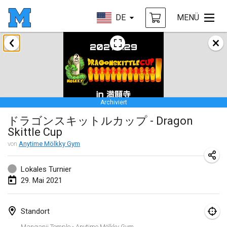
DE
MENÜ
Februar 2021
SM HalliMölkky - Finnish Championship
13. Feb. 2021
|
Finnland
Archiviert
Tournoi d'adresse "couvre feu"
ドラゴンスキットルカップ - Dragon
19. Feb. 2021
|
Frankreich
Skittle Cup
Australian Finska Championship
von
Anytime Mölkky Gym
20. Feb. 2021
|
Australien
Lokales Turnier
29. Mai 2021
März 2021
ABGESAGT
Grand Prix de la Sarthe
Standort
6. März 2021
|
Frankreich
Manganji Temple - Anytime Mölkky Gym