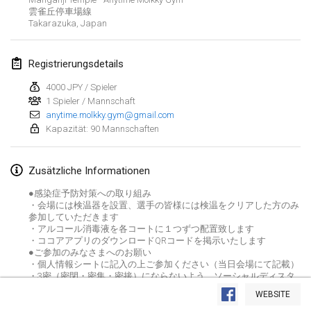
雲雀丘停車場線
ABGESAGT
Open de Boulay Triplette
Takarazuka
,
Japan
20. März 2021
|
Frankreich
Registrierungsdetails
April 2021
4000 JPY / Spieler
1 Spieler / Mannschaft
Tournoi du printemps confiné
anytime.molkky.gym@gmail.com
9. Apr. 2021
|
Frankreich
Kapazität: 90 Mannschaften
ABGESAGT
Indoor de la CASAS
Zusätzliche Informationen
10. Apr. 2021
|
Frankreich
●感染症予防対策への取り組み
・会場には検温器を設置、選手の皆様には検温をクリアした方のみ
Halové MČR Trojnásobný - Czech Indoor Triple
参加していただきます
10. Apr. 2021
|
Tschechische Republik
・アルコール消毒液を各コートに１つずつ配置致します
・ココアアプリのダウンロードQRコードを掲示いたします
ABGESAGT
●ご参加のみなさまへのお願い
Doublette du Molkkamis
・個人情報シートに記入の上ご参加ください（当日会場にて記載）
24. Apr. 2021
|
Belgien
Liste anzeigen
・3密（密閉・密集・密接）にならないよう、ソーシャルディスタ
ンスを守りましょう
WEBSITE
ABGESAGT
・大声での発生、歌唱や声援、近接した距離での会話等を控えまし
150
Turnieren angezeigt
Individuel du Molkkamis
Kuratiert von
Mölkk Your World