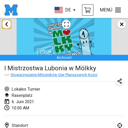
DE
MENÜ
Februar 2021
SM HalliMölkky - Finnish Championship
13. Feb. 2021
|
Finnland
Archiviert
Tournoi d'adresse "couvre feu"
I Mistrzostwa Lubonia w Mölkky
19. Feb. 2021
|
Frankreich
von
Stowarzyszenie Miłośników Gier Planszowych Kości
Australian Finska Championship
20. Feb. 2021
|
Australien
Lokales Turnier
Rasenplatz
6. Juni 2021
März 2021
10:00 AM
ABGESAGT
Grand Prix de la Sarthe
6. März 2021
|
Frankreich
Standort