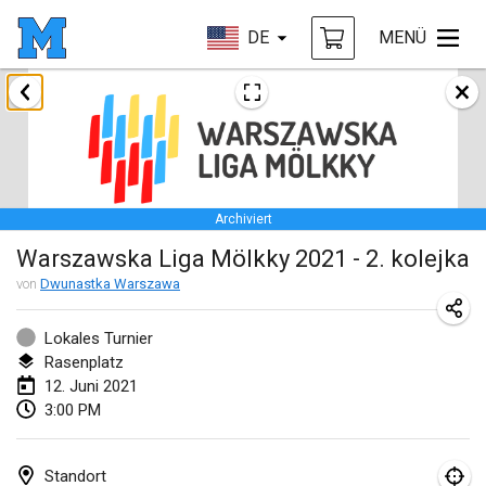
DE
MENÜ
Februar 2021
SM HalliMölkky - Finnish Championship
13. Feb. 2021
|
Finnland
Archiviert
Tournoi d'adresse "couvre feu"
Warszawska Liga Mölkky 2021 - 2. kolejka
19. Feb. 2021
|
Frankreich
von
Dwunastka Warszawa
Australian Finska Championship
20. Feb. 2021
|
Australien
Lokales Turnier
Rasenplatz
12. Juni 2021
März 2021
3:00 PM
ABGESAGT
Grand Prix de la Sarthe
6. März 2021
|
Frankreich
Standort