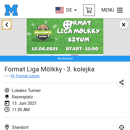
DE
MENÜ
Februar 2021
SM HalliMölkky - Finnish Championship
13. Feb. 2021
|
Finnland
Archiviert
Tournoi d'adresse "couvre feu"
Format Liga Mölkky - 3. kolejka
19. Feb. 2021
|
Frankreich
von
KF Format Sztum
Australian Finska Championship
20. Feb. 2021
|
Australien
Lokales Turnier
Rasenplatz
13. Juni 2021
März 2021
11:30 AM
ABGESAGT
Grand Prix de la Sarthe
6. März 2021
|
Frankreich
Standort