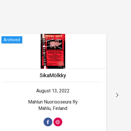
Archived
Arch
SikaMölkky
August 13, 2022
Mahlun Nuorisoseura Ry
Mahlu, Finland