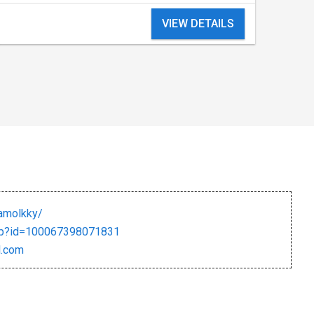
VIEW DETAILS
kamolkky/
php?id=100067398071831
l.com