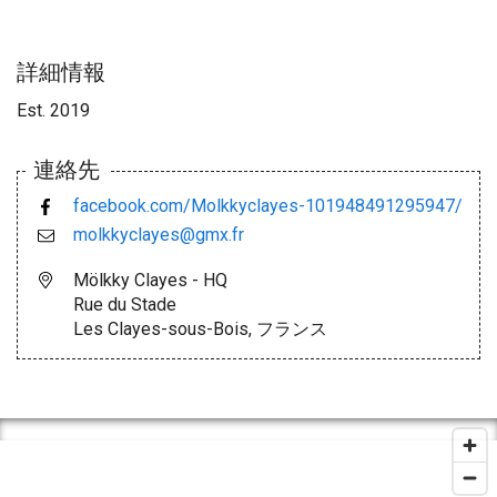
詳細情報
Est. 2019
連絡先
facebook.com/Molkkyclayes-101948491295947/
molkkyclayes@gmx.fr
Mölkky Clayes - HQ
Rue du Stade
Les Clayes-sous-Bois, フランス