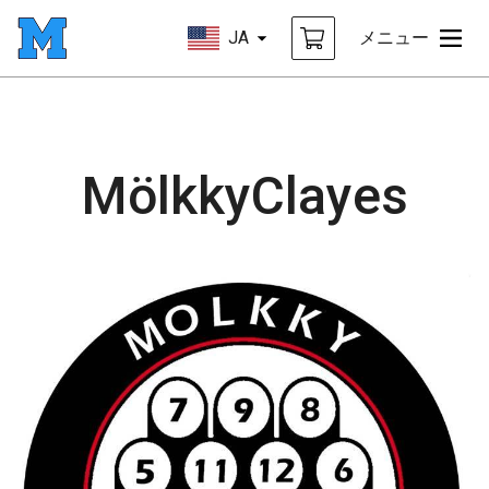
JA
メニュー
MölkkyClayes