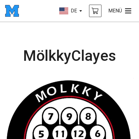
DE
MENÜ
MölkkyClayes