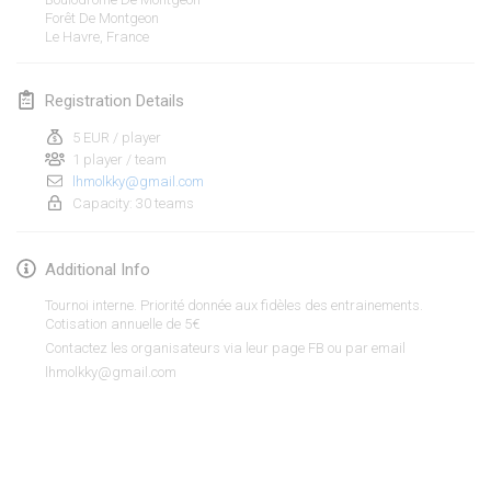
Jan 19, 2020
|
France
Forêt De Montgeon
Le Havre
,
France
Tournoi d'Hiver
Jan 25, 2020
|
France
Registration Details
Tournoi de Mölkky - Lesfous Dubâtonvaigeois
5 EUR / player
Jan 25, 2020
1 player / team
|
France
lhmolkky@gmail.com
Capacity: 30 teams
February 2020
Additional Info
Open de l'Ourse
Feb 1, 2020
|
Belgium
Tournoi interne. Priorité donnée aux fidèles des entrainements.
Cotisation annuelle de 5€
Möl'Krêpes
Contactez les organisateurs via leur page FB ou par email
lhmolkky@gmail.com
Feb 1, 2020
|
France
Liekki Cup
View list
Feb 1, 2020
|
Finland
Showing
166
tournaments
Curated by
Mölkk Your World