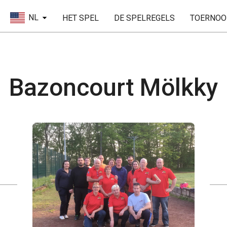
NL
HET SPEL
DE SPELREGELS
TOERNOO
Bazoncourt Mölkky