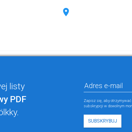
j listy
wy PDF
Zapisz się, aby otrzymywać
subskrypcji w dowolnym mom
ölkky.
SUBSKRYBUJ