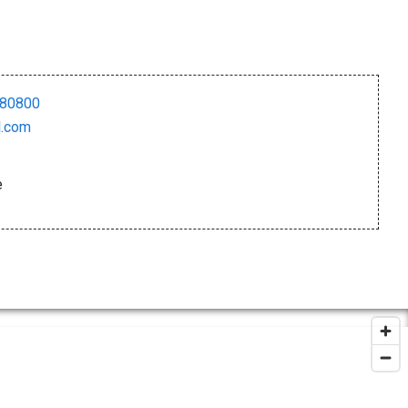
y80800
l.com
e