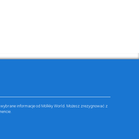
 wybrane informacje od Mölkky World. Możesz zrezygnować z
encie.