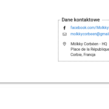
Dane kontaktowe
facebook.com/Molkk
molkkycorbeen@gmai
Mölkky Corbéen - HQ
Place de la Républiqu
Corbie, Francja