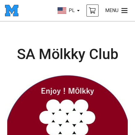
PL
MENU
SA Mölkky Club