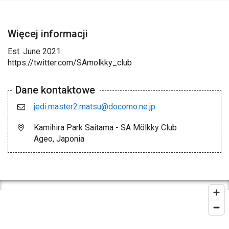
Więcej informacji
Est. June 2021
https://twitter.com/SAmolkky_club
Dane kontaktowe
jedi.master2.matsu@docomo.ne.jp
Kamihira Park Saitama - SA Mölkky Club
Ageo, Japonia