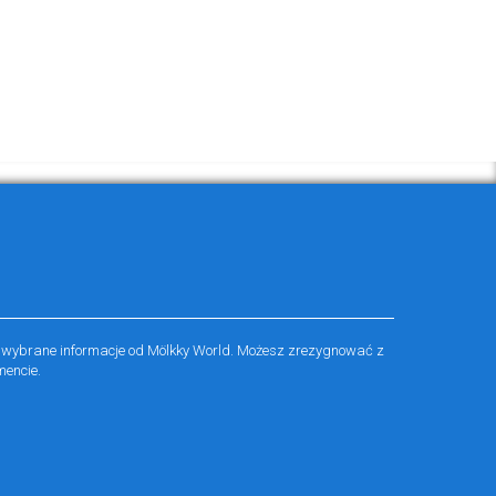
 wybrane informacje od Mölkky World. Możesz zrezygnować z
encie.