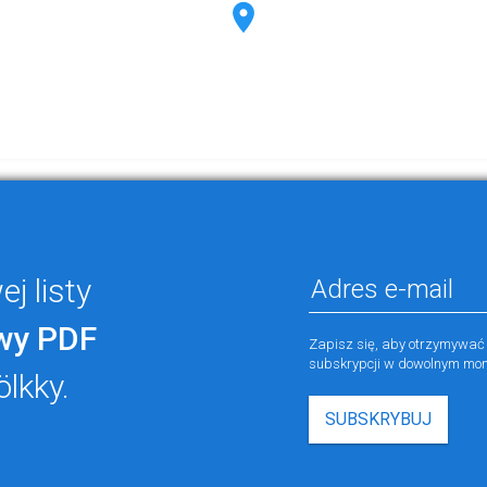
j listy
wy PDF
Zapisz się, aby otrzymywać
subskrypcji w dowolnym mom
ölkky.
SUBSKRYBUJ