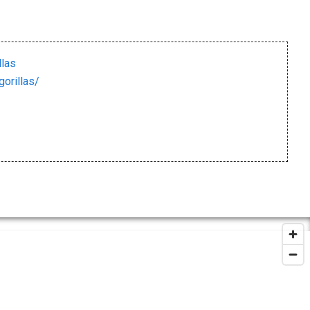
llas
orillas/