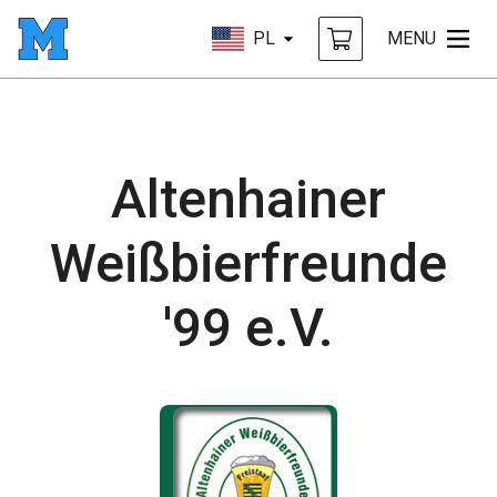
PL
MENU
Altenhainer
Weißbierfreunde
'99 e.V.