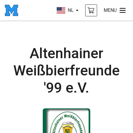
NL
MENU
Altenhainer
Weißbierfreunde
'99 e.V.