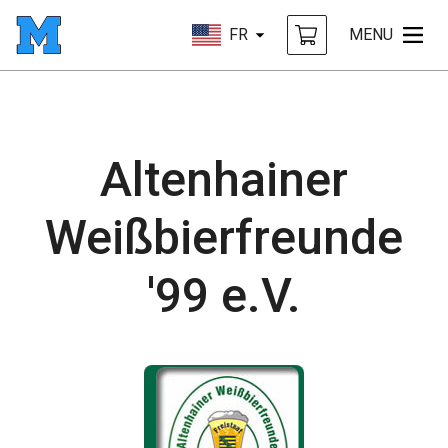
FR
MENU
Altenhainer
Weißbierfreunde
'99 e.V.