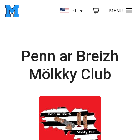
PL
MENU
Penn ar Breizh
Mölkky Club