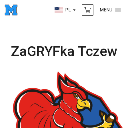
PL
MENU
ZaGRYFka Tczew