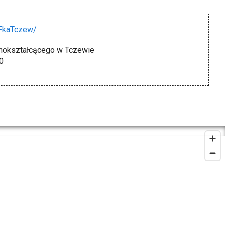
FkaTczew/
lnokształcącego w Tczewie
0