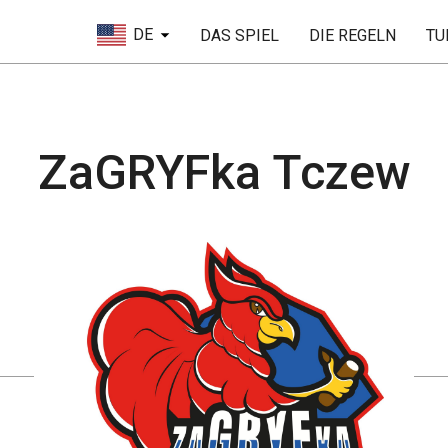
DE
DAS SPIEL
DIE REGELN
TU
ZaGRYFka Tczew