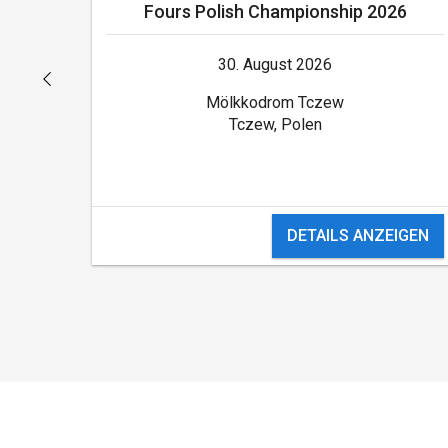
Fours Polish Championship 2026
30. August 2026
Boisko II Liceum Ogólnokształcącego w Tczewie
Mölkkodrom Tczew
Tczew, Polen
GEN
DETAILS ANZEIGEN