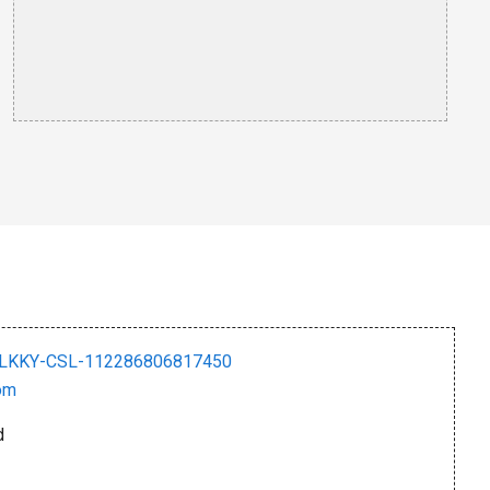
ÖLKKY-CSL-112286806817450
om
d