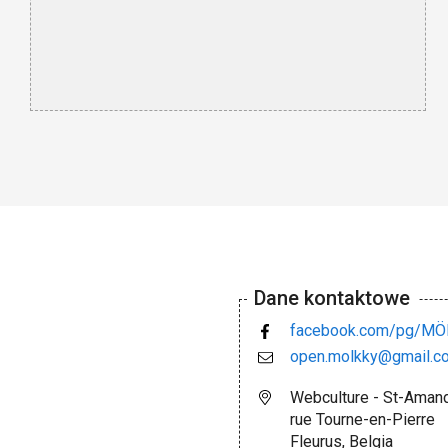
Dane kontaktowe
facebook.com/pg/M
open.molkky@gmail.c
Webculture - St-Aman
rue Tourne-en-Pierre
Fleurus, Belgia