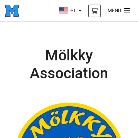
PL
MENU
Mölkky
Association