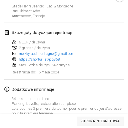
21 sty 2024
|
Polska
Stade Henri Jeantet - Lac & Montagne
Rue Clément Ader
Tournoi de Mölkky - Lesfous Dubâtonvaigeois
Annemasse
,
Francja
27 sty 2024
|
Francja
Szczegóły dotyczące rejestracji
SingeliDuppeli
27 sty 2024
|
Finlandia
6 EUR / drużyna
2 graczs / drużyna
molkkylacetmontagne@gmail.com
luty 2024
https://shorturl.at/pq358
Max. liczba drużyn: 64 drużyna
US Mölkky Winter
15 maja 2024
Rejestracja do
:
2 lut 2024
|
Stany Zjednoczone
Dodatkowe informacje
SM HalliMölkky - Finnish Championship
3 lut 2024
|
Finlandia
34 terrains disponibles
Parking, buvette, restauration sur place
Lots pour les 3 premiers du tournoi, pour le premier du jeu d'adresse,
Indoor de la CASAS
Lista widoku
pour la première féminine
17 lut 2024
|
Francja
STRONA INTERNETOWA
Wyświetlanie
236
turniejów
Kuratorowany przez
Mölkk Your World